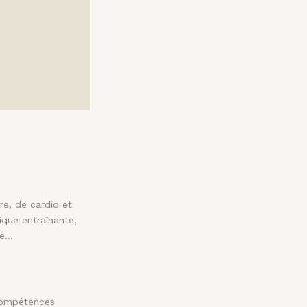
e, de cardio et
ique entraînante,
re…
 compétences